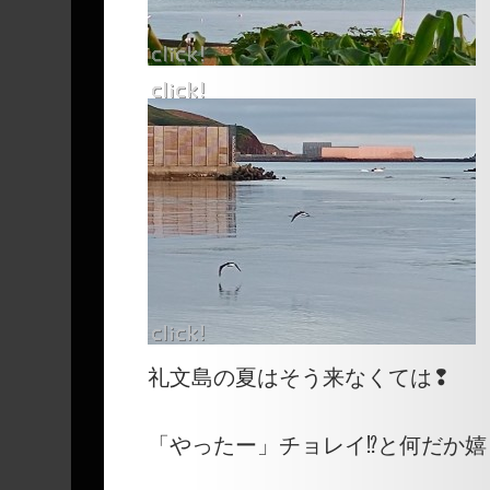
礼文島の夏はそう来なくては❢
「やったー」チョレイ⁉と何だか嬉