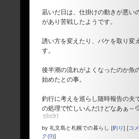
凪いだ日は、仕掛けの動きが悪い
があり苦戦したようです。
誘い方を変えたり、バケを取り変
す。
後半潮の流れがよくなったのか魚
始めたとの事。
釣行に考えを巡らし随時報告の夫で
の処理で忙しいんだけどなあぁ～💦
by
礼文島と札幌での暮らし
[
釣り
]
[
コメ
ク(0)
]