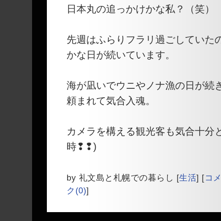
日本丸の追っかけかな私？（笑）
先週はふらりフラリ過ごしていた
かな日が続いています。
海が凪いでウニやノナ漁の日が続
頼まれて気合入魂。
カメラを構える観光客も気合十分と
時❢❢)
by
礼文島と札幌での暮らし
[
生活
]
[
コメ
ク(0)
]