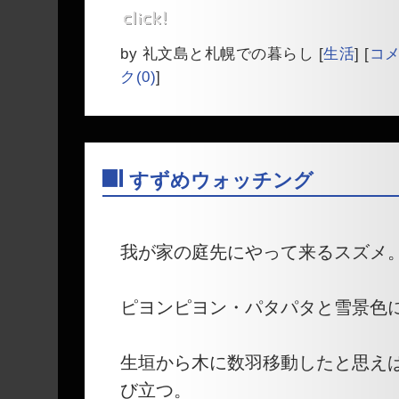
by
礼文島と札幌での暮らし
[
生活
]
[
コメ
ク(0)
]
すずめウォッチング
―
我が家の庭先にやって来るスズメ
ピヨンピヨン・パタパタと雪景色
生垣から木に数羽移動したと思え
び立つ。