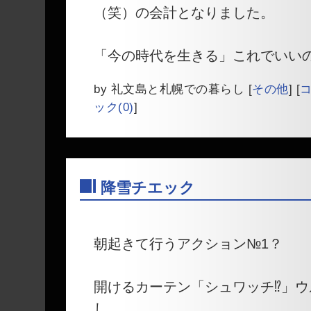
（笑）の会計となりました。
「今の時代を生きる」これでいいの
by
礼文島と札幌での暮らし
[
その他
]
[
コ
ック(0)
]
降雪チエック
―
朝起きて行うアクション№1？
開けるカーテン「シュワッチ⁉」
し。