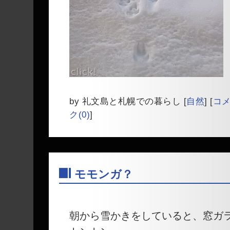
by
礼文島と札幌での暮らし
[
自然
]
[
コメ
ク(0)
]
モモンガ？
―
朝から雪かきをしていると、窓ガ