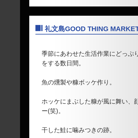
礼文島GOOD THING MARKE
―
季節にあわせた生活作業にどっぷ
をする数日間。
魚の燻製や糠ボッケ作り。
ホッケにまぶした糠が風に舞い、
ー(笑)。
干した鮭に噛みつきの跡。