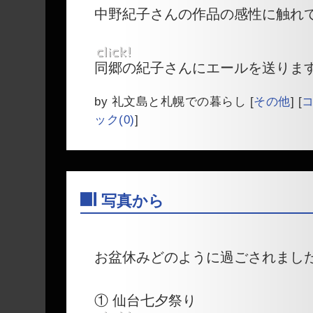
中野紀子さんの作品の感性に触れ
同郷の紀子さんにエールを送りま
by
礼文島と札幌での暮らし
[
その他
]
[
コ
ック(0)
]
写真から
―
お盆休みどのように過ごされまし
① 仙台七夕祭り