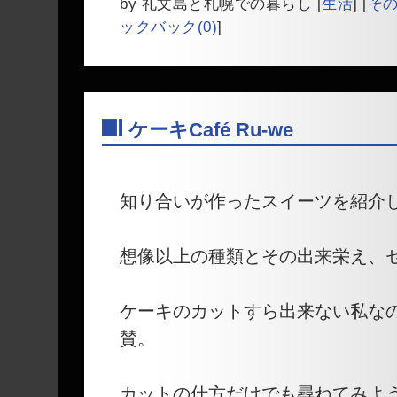
by
礼文島と札幌での暮らし
[
生活
]
[
そ
ックバック(0)
]
ケーキCafé Ru-we
―
知り合いが作ったスイーツを紹介
想像以上の種類とその出来栄え、
ケーキのカットすら出来ない私な
賛。
カットの仕方だけでも尋ねてみよ