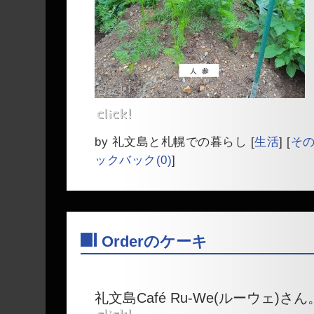
by
礼文島と札幌での暮らし
[
生活
]
[
そ
ックバック(0)
]
Orderのケーキ
―
礼文島Café Ru-We(ルーウェ)さん