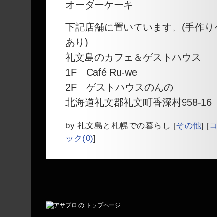
オーダーケーキ
下記店舗に置いています。(手作り
あり)
礼文島のカフェ＆ゲストハウス
1F Café Ru-we
2F ゲストハウスのんの
北海道礼文郡礼文町香深村958-16 ☎︎0
by
礼文島と札幌での暮らし
[
その他
]
[
コ
ック(0)
]