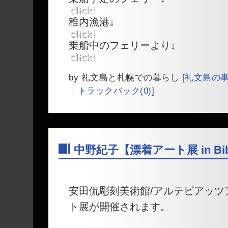
稚内漁港↓
乗船中のフェリーより↓
by
礼文島と札幌での暮らし
[
礼文島の
｜
トラックバック(0)
]
中野紀子【漂着アート展 in Bib
―
安田侃彫刻美術館/アルテピアッツ
ト展が開催されます。