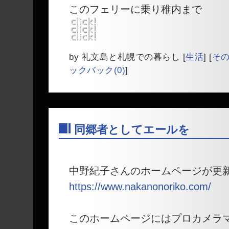
このフェリーに乗り稚内まで
by
礼文島と札幌での暮らし
[
生活
]
[
そ
ックバック(0)
]
同郷者としてエールを
―
中野紀子さんのホームページが更
https://www.nakanonoriko.com/
このホームページにはプロカメラ