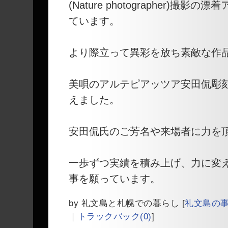
(Nature photographer)撮
ています。
より際立って異彩を放ち素敵な作
美唄のアルテピアッツア安田侃彫
えました。
安田侃氏のご芳名や来場者に力を
一歩ずつ実績を積み上げ、力に変
事を願っています。
by
礼文島と札幌での暮らし
[
礼文島の
｜
トラックバック(0)
]