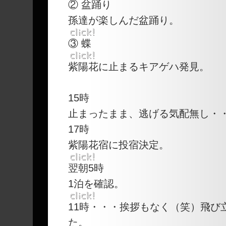
② 盆踊り
孫達が楽しんだ盆踊り。
③ 蝶
紫陽花に止まるキアゲハ発見。
15時
止まったまま、逃げる気配無し・
17時
紫陽花宿に投宿決定。
翌朝5時
1泊を確認。
11時・・・挨拶もなく（笑）飛び
た。