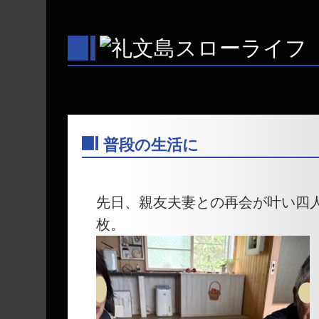
普段の生活に
―
先日、親友夫妻との再会が叶い四
枚。