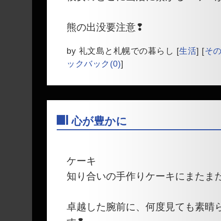
熊の出没要注意❢
by
礼文島と札幌での暮らし
[
生活
]
[
そ
ックバック(0)
]
心が豊かに
―
ケーキ
知り合いの手作りケーキにまたま
卓越した腕前に、何度見ても素晴